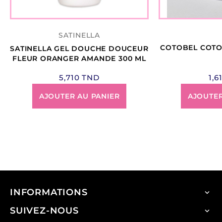
SATINELLA
COTOBEL COTON
SATINELLA GEL DOUCHE DOUCEUR
FLEUR ORANGER AMANDE 300 ML
5,710 TND
1,6
AJOUTER AU PANIER
AJOUTER
INFORMATIONS

SUIVEZ-NOUS
